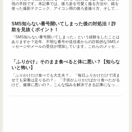
現の手段です。本記事では、後ろ姿を可愛く撮る方法や、鏡を
使った撮影テクニック、アイコン用の後ろ姿撮り方、そして1
人で全身写真を撮るコツまで、幅広くご紹介します。これを読
めば、あなたも...
SMS知らない番号開いてしまった後の対処法！詐
欺を見抜くポイント！
「SMS知らない番号開いてしまった」という経験をしたことは
ありますか？近年、不明な番号や送信者からの詐欺的なSMSメ
ッセージやメールの受信が増加しています。これらのメッセー
ジは、親しみやすいフレーズや緊急性を伴う内容を使用して、
受信者の警戒...
「ふりかけ」そのまま食べると体に悪い？【知らな
いと怖い】
「ふりかけだけ食べても大丈夫？」 「毎日ふりかけだけで済ま
せても栄養は足りるの？」 「子供がふりかけばかり食べたがる
けど、健康に悪いの？」こんな悩みを解決できる記事になって
います！なぜなら、この記事では、ふりかけのそのまま食べる
習慣が健康に...