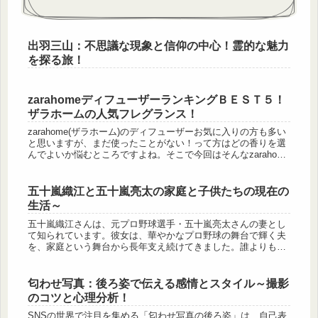
出羽三山：不思議な現象と信仰の中心！霊的な魅力
を探る旅！
zarahomeディフューザーランキングＢＥＳＴ５！
ザラホームの人気フレグランス！
zarahome(ザラホーム)のディフューザーお気に入りの方も多い
と思いますが、まだ使ったことがない！って方はどの香りを選
んでよいか悩むところですよね。そこで今回はそんなzarahome
ディフューザー初心者の方の参考になるように、 zara...
五十嵐織江と五十嵐亮太の家庭と子供たちの現在の
生活～
五十嵐織江さんは、元プロ野球選手・五十嵐亮太さんの妻とし
て知られています。彼女は、華やかなプロ野球の舞台で輝く夫
を、家庭という舞台から長年支え続けてきました。誰よりも近
くで、時には静かに、時には力強く、彼のキャリアを見守って
きたその存在は、...
匂わせ写真：後ろ姿で伝える感情とスタイル～撮影
のコツと心理分析！
SNSの世界で注目を集める「匂わせ写真の後ろ姿」は、自己表