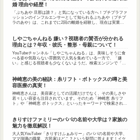
婚 理由や経歴！
「ぷちあや 旦那は誰？」と気になっている方へ！プチプラファ
ッションのインフルエンサーとして知られるぷちあや（プチプ
ラのあや）は、これまでに2回の離婚を経験し、現在は実業家
の安藤翼さんと再婚しています💍✨ 彼女の結婚歴や元旦那との
関係、離婚理...
しやごちゃんねる 嫌い？視聴者の賛否が分かれる
理由とは？年収・彼氏・整形・母親について！
YouTubeチャンネル「しやごちゃんねる」は、美味しそうに食
べる姿や気取らない雰囲気で人気を集めている一方で、「嫌
い」と感じる視聴者も少なくないようだ。検索エンジンで「し
やごちゃんねる 嫌い」と調べると、食べ方のマナーや話し方、
動画のスタ...
神崎恵の美の秘訣：糸リフト・ボトックスの噂と美
容医療の真実！
神崎恵さんは、美容家としての活躍だけでなく、その美しさや
若々しい容姿も注目されています。そのため「神崎恵 糸リフ
ト」や「神崎恵 ボトックス」といったキーワードで検索される
ことも多く、美容医療を活用しているのではないかという噂が
ネット上で話題...
きりすけファミリーのパパの名前や大学は？家族の
魅力を徹底解説！
大人気YouTuber「きりすけふぁみりー」のパパの名前や大学、
ママ瑠璃の職業、古民家はどこ？という疑問に答えます！イケ