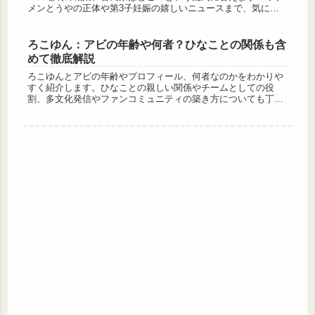
メンとうやの正体や第3子妊娠の嬉しいニュースまで、気にな
る情報を網羅。きりすけふぁみりーの温かい日常の裏側を詳し
く知りたい方は必見です。
ろこゆん：アビの年齢や何者？ひなことの関係も含
めて徹底解説
ろこゆんとアビの年齢やプロフィール、何者なのかをわかりや
すく紹介します。ひなことの親しい関係やチームとしての役
割、多文化発信やファンコミュニティの築き方についても丁寧
に解説する記事です。