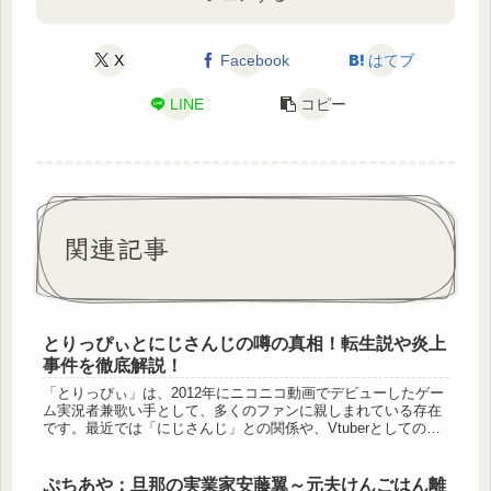
X
Facebook
はてブ
LINE
コピー
関連記事
とりっぴぃとにじさんじの噂の真相！転生説や炎上
事件を徹底解説！
「とりっぴぃ」は、2012年にニコニコ動画でデビューしたゲー
ム実況者兼歌い手として、多くのファンに親しまれている存在
です。最近では「にじさんじ」との関係や、Vtuberとしての
「転生」説が話題になることもあり、「とりっぴぃ」に興味を
持つ人が...
ぷちあや：旦那の実業家安藤翼～元夫けんごはん離