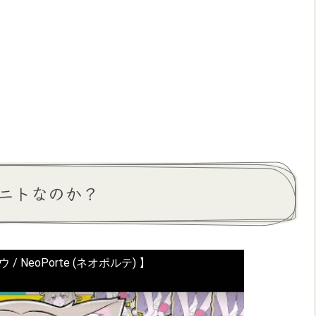
ニトなのか？
 / NeoPorte (ネオポルテ) 】