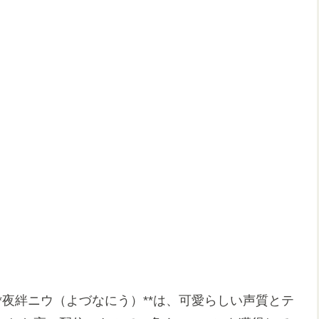
ている**夜絆ニウ（よづなにう）**は、可愛らしい声質とテ