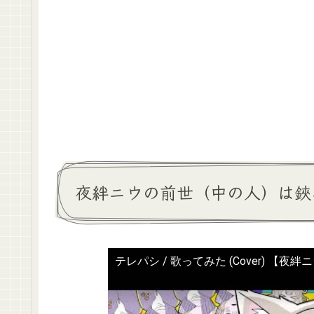
夜絆ニウの前世（中の人）は鋏
テレパシ / 歌ってみた (Cover) 【夜絆ニウ