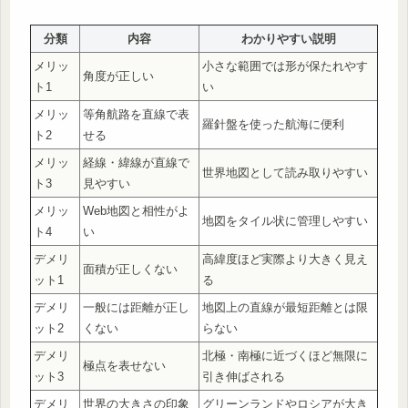
分類
内容
わかりやすい説明
メリッ
小さな範囲では形が保たれやす
角度が正しい
ト1
い
メリッ
等角航路を直線で表
羅針盤を使った航海に便利
ト2
せる
メリッ
経線・緯線が直線で
世界地図として読み取りやすい
ト3
見やすい
メリッ
Web地図と相性がよ
地図をタイル状に管理しやすい
ト4
い
デメリ
高緯度ほど実際より大きく見え
面積が正しくない
ット1
る
デメリ
一般には距離が正し
地図上の直線が最短距離とは限
ット2
くない
らない
デメリ
北極・南極に近づくほど無限に
極点を表せない
ット3
引き伸ばされる
デメリ
世界の大きさの印象
グリーンランドやロシアが大き