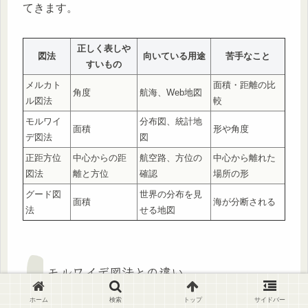
てきます。
正しく表しや
図法
向いている用途
苦手なこと
すいもの
メルカト
面積・距離の比
角度
航海、Web地図
ル図法
較
モルワイ
分布図、統計地
面積
形や角度
デ図法
図
正距方位
中心からの距
航空路、方位の
中心から離れた
図法
離と方位
確認
場所の形
グード図
世界の分布を見
面積
海が分断される
法
せる地図
モルワイデ図法との違い
ホーム
検索
トップ
サイドバー