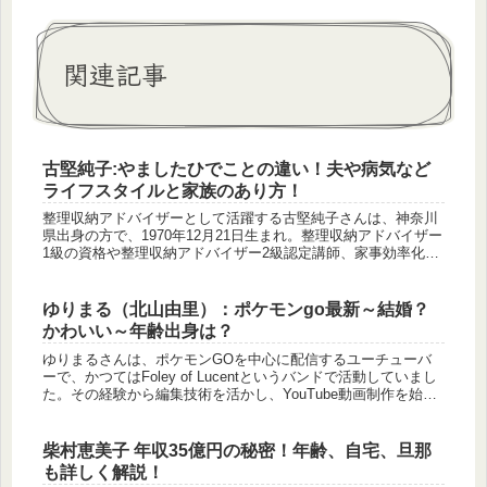
関連記事
古堅純子:やましたひでことの違い！夫や病気など
ライフスタイルと家族のあり方！
整理収納アドバイザーとして活躍する古堅純子さんは、神奈川
県出身の方で、1970年12月21日生まれ。整理収納アドバイザー
1級の資格や整理収納アドバイザー2級認定講師、家事効率化支
援アドバイザーなど、様々な資格を取得しています。20年以上
にわ...
ゆりまる（北山由里）：ポケモンgo最新～結婚？
かわいい～年齢出身は？
ゆりまるさんは、ポケモンGOを中心に配信するユーチューバ
ーで、かつてはFoley of Lucentというバンドで活動していまし
た。その経験から編集技術を活かし、YouTube動画制作を始
め、バンド時代の楽曲「雨上がりのオレア」をエンディン...
柴村恵美子 年収35億円の秘密！年齢、自宅、旦那
も詳しく解説！