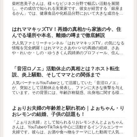
柴村恵美子さんは、様々なビジネス分野で幅広い活動を展開
し、その成功で知られる実業家です。彼女が経営する「銀座ま
るかん」では、健康食品や化粧品分野において大きな成功を収
めています。一方で、自己啓発ビジネスや音楽活動といった異
なる領域でも活躍し...
はれママキッズTV！再婚の真相から家族の今、住
んでる場所や本名、離婚の噂まで徹底解説
大人気ファミリーチャンネル「はれママキッズTV」の気になる
情報を完全網羅！はれママとさあやパパの再婚の経緯、さあ
や・れいか・しの・ゆうきくん四姉弟のプロフィール、住んで
る場所や本名、手術理由や離婚の噂の真相まで詳しく解説しま
す。
「音沼ロノエ」活動休止の真相とは？ホスト転生
説、炎上騒動、そしてママとの関係まで
人気バーチャルYouTuberとして活躍していた「音沼ロノエ」
が、突如として活動休止を発表し、ファンに大きな衝撃を与え
ています。その背景には、年齢詐称疑惑、出身地に関する様々
な憶測、そして過去の炎上騒動など、彼を取り巻く多くの謎が
絡んでいる...
よぉりお夫婦の年齢差と馴れ初め｜よぉちゃん・り
おレモンの結婚、子供の話題も！
「よぉりお夫婦」として知られるりおレモンさんとよぉちゃん
さんは、YouTubeやTikTokを中心に活動するインフルエンサー
夫婦です。彼らは、お酒や食べ物をテーマにした動画で人気を
集めており、その自然体で明るいキャラクターが視聴者に愛さ