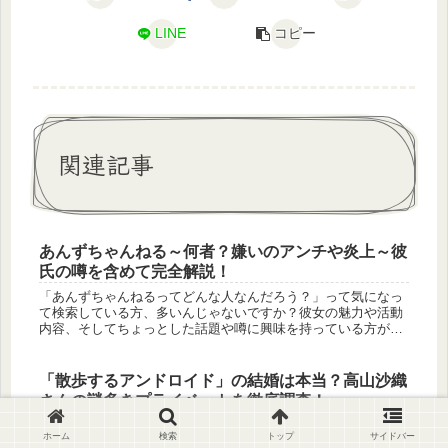
LINE
コピー
関連記事
あんずちゃんねる～何者？嫌いのアンチや炎上～彼
氏の噂を含めて完全解説！
「あんずちゃんねるってどんな人なんだろう？」って気になっ
て検索している方、多いんじゃないですか？彼女の魅力や活動
内容、そしてちょっとした話題や噂に興味を持っている方が多
いはずです。YouTubeで人気を集めるソロキャンプ系クリエイ
ターのあん...
「散歩するアンドロイド」の結婚は本当？高山沙織
さんの謎多きプライベートを徹底調査！
「散歩するアンドロイド 結婚」の真相は？高山沙織さんの年齢
ホーム
検索
トップ
サイドバー
や収入、現在の活動まで徹底解説！「花嫁になります」動画の