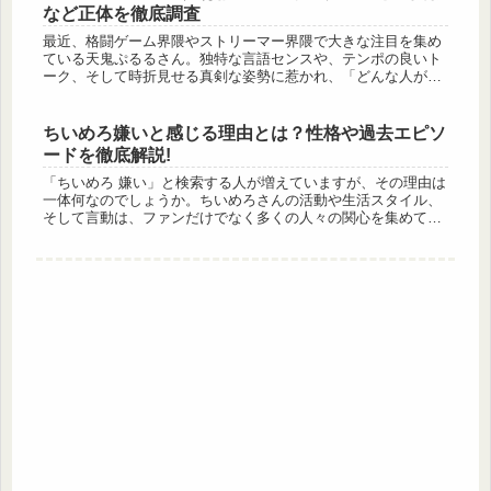
など正体を徹底調査
最近、格闘ゲーム界隈やストリーマー界隈で大きな注目を集め
ている天鬼ぷるるさん。独特な言語センスや、テンポの良いト
ーク、そして時折見せる真剣な姿勢に惹かれ、「どんな人がこ
のキャラクターを演じているのだろう？」と関心を持つ方も多
いのではないでし...
ちいめろ嫌いと感じる理由とは？性格や過去エピソ
ードを徹底解説!
「ちいめろ 嫌い」と検索する人が増えていますが、その理由は
一体何なのでしょうか。ちいめろさんの活動や生活スタイル、
そして言動は、ファンだけでなく多くの人々の関心を集めてい
ます。彼女の正確で率直な性格や、早朝から新鮮な食材を手に
入れる「あさど...