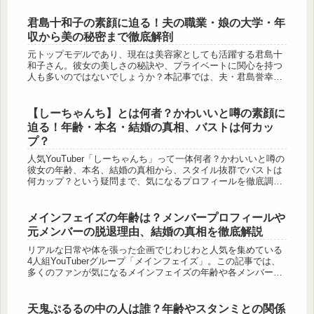
にわ...
君島十和子の素顔に迫る！夫の職業・娘の大学・年
収から美の秘密まで徹底解剖
元トップモデルであり、現在は美容家としても活躍する君島十
和子さん。彼女の美しさの秘訣や、プライベートに関心を持つ
人も多いのではないでしょうか？本記事では、夫・君島誉幸氏
の職業や、娘の大学、さらには気になる年収事情までを深掘
り！さらに、一部で...
【しーちゃんち】とは何者？かわいいと噂の素顔に
迫る！年齢・本名・結婚の真相、バストは何カッ
プ？
人気YouTuber「しーちゃんち」って一体何者？かわいいと噂の
彼女の年齢、本名、結婚の真相から、スタイル抜群でバストは
何カップ？という疑問まで、気になるプロフィールを徹底調
査！この記事を読めば全てがわかります。
メインフェイズの年齢は？メンバープロフィールや
元メンバーの脱退理由、結婚の真相を徹底解説
リアルな日常や体を張った企画でじわじわと人気を集めている
4人組YouTuberグループ「メインフェイズ」。この記事では、
多くのファンが気になるメインフェイズの年齢や各メンバーの
身長、プロフィールに迫ります。さらに、メインフェイズの年
齢と同じ...
天鬼ぷるるの中の人は誰？年齢やスタンミとの関係