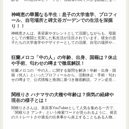
ました。それが「好井まさお 通り魔事件」です。ある日、友人
たちと鍋パーテ...
神崎恵の華麗なる半生：息子の大学進学、プロフィ
ール、自宅場所と碑文谷ガーデンでの生活を深掘
り！！
神崎恵さんは、美容家やタレントとして活躍しながらも、母親
としての奮闘と充実した私生活が注目されています。彼女の息
子たちの大学進学やデザイナーとしての活躍、自宅の場所や過
去に住んでいた高級住宅地・碑文谷ガーデンでの生活も話題の
一つです。華やか...
狂蘭メロコ「中の人」の年齢、出身、国籍は？休止
や手術、匂わせの噂まで徹底解説！
狂蘭メロコの「中の人」に関する疑問を解決！年齢・出身・国
籍（何人）といったプロフィールから、活動休止・手術・匂わ
せの噂まで、公式情報と推測に基づき徹底解説。ファン必見の
狂蘭メロコ情報をお届けします。
関根りさ ハナマサの犬種や年齢は？病気の経緯や
現在の様子とは！
関根りささんは、美容系YouTuberとして人気を集める一方で、
「関根りさ アンチ」という検索ワードが見られるように、発言
のストレートさや過去の出来事から炎上することもある人物
だ。しかし、それでも長年ファンに支持され続けているのは、
彼女の飾...