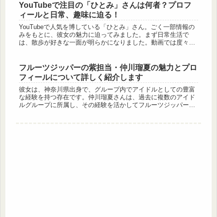
YouTubeで注目の「ひとみ」さんは何者？プロフ
ィールと日常、趣味に迫る！
YouTubeで人気を博している「ひとみ」さん。ごく一部情報の
みをもとに、彼女の魅力に迫ってみました。まず日常生活で
は、散歩が好きな一面が明らかになりました。動画では度々、
世田谷公園を散歩する姿が収められており、その穏やかな雰囲
気がファンを...
フルーツジッパーの紫担当・仲川瑠夏の魅力とプロ
フィールについて詳しく紹介します
彼女は、神奈川県出身で、グループ内でアイドルとしての豊富
な経験を持つ存在です。仲川瑠夏さんは、過去に複数のアイド
ルグループに所属し、その経験を活かしてフルーツジッパーで
も際立った存在感を放っています。身長は154cmで、血液型は
O型。愛称の...