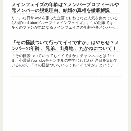
メインフェイズの年齢は？メンバープロフィールや
元メンバーの脱退理由、結婚の真相を徹底解説
リアルな日常や体を張った企画でじわじわと人気を集めている
4人組YouTuberグループ「メインフェイズ」。この記事では、
多くのファンが気になるメインフェイズの年齢や各メンバーの
身長、プロフィールに迫ります。さらに、メインフェイズの年
齢と同じ...
「その怪談ついて行ってイイですか」はやらせ？メ
ンバーの年齢 、兄弟、出身地 、たかねについて！
「その怪談ついていってもイイですか」チャンネルとは？い
ま、心霊系YouTubeチャンネルの中でじわじわと注目を集めて
いるのが、「その怪談ついていってもイイですか」というチャ
ンネル。たかね・はやと・ゆうきの3人で運営されており、
2025年5月...