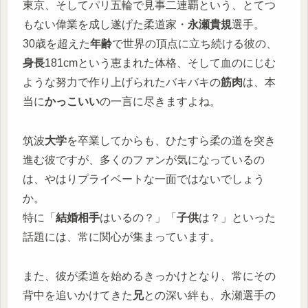
東京、そしてパリ五輪で見事二連覇という、とてつ
もない偉業を成し遂げた柔道家・
永瀬貴規
選手。
30歳を超えた
年齢
で世界の頂点に立ち続ける彼の、
身長
181cmという恵まれた体格、そして血のにじむ
ような努力で作り上げられたバキバキの
筋肉
は、本
当に
かっこいい
の一言に尽きますよね。
筑波
大学
を卒業してからも、ひたすら柔の道を突き
進む彼ですが、多くのファンが気になっているの
は、やはりプライベートな一面ではないでしょう
か。
特に「
結婚相手
はいるの？」「
子供
は？」といった
話題には、常に関心が集まっています。
また、彼が柔道を始めるきっかけとなり、常にその
背中を追いかけてきた
兄
との深い絆も、永瀬選手の