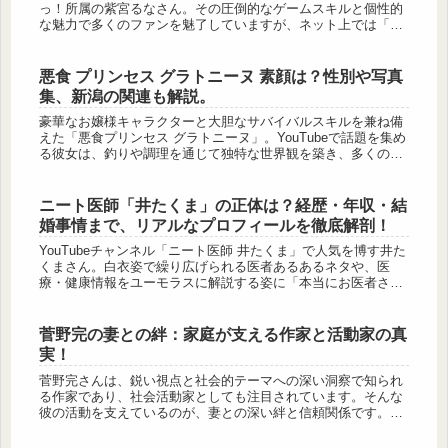
っ！所属の紫宮るなさん。その圧倒的なゲームスキルと個性的
な魅力で多くのファンを魅了していますが、ネット上では「前
世」に関する様々な憶測や、「彼氏」の有無、はたまた「不
仲」や「炎上...
悪食 プリンセス グラトニーヌ 素顔は？性別や写真
集、新潟の関連も解説。
豪華なお嬢様キャラクターと大胆なサバイバルスキルを兼ね備
えた「悪食プリンセス グラトニーヌ」。YouTubeで話題を集め
る彼女は、釣りや調理を通じて独特な世界観を築き、多くのフ
ァンを魅了しています。しかし、性別や素顔、さらには新潟と
の関係性...
ニート医師「井たくま」の正体は？経歴・年収・結
婚事情まで、リアルなプロフィールを徹底解剖！
YouTubeチャンネル「ニート医師 井たくま」で人気を博す井た
くまさん。白衣姿で繰り広げられる医者あるあるネタや、医
療・健康情報をユーモラスに解説する姿に「本当にお医者さん
なの？」と疑問を抱く人も多いのではないでしょうか。この記
事では、医...
菅野完の妻との絆：家庭が支える作家と活動家の真
実！
菅野完さんは、鋭い視点と社会的テーマへの深い洞察で知られ
る作家であり、社会活動家としても注目されています。そんな
彼の活動を支えているのが、妻との深い絆と信頼関係です。本
記事では、菅野完さんの夫婦生活や妻の役割に焦点を当て、彼
の活動や著作に与...