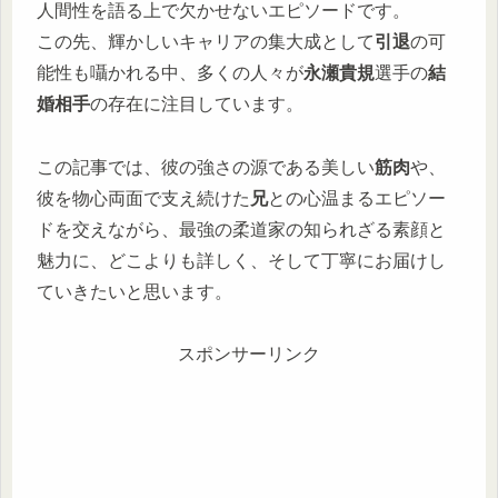
人間性を語る上で欠かせないエピソードです。
この先、輝かしいキャリアの集大成として
引退
の可
能性も囁かれる中、多くの人々が
永瀬貴規
選手の
結
婚相手
の存在に注目しています。
この記事では、彼の強さの源である美しい
筋肉
や、
彼を物心両面で支え続けた
兄
との心温まるエピソー
ドを交えながら、最強の柔道家の知られざる素顔と
魅力に、どこよりも詳しく、そして丁寧にお届けし
ていきたいと思います。
スポンサーリンク