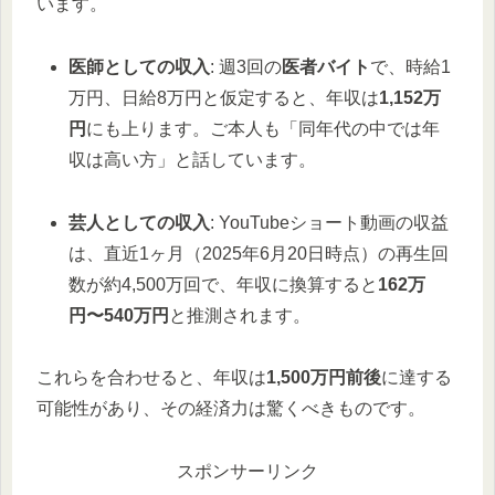
います。
医師としての収入
: 週3回の
医者バイト
で、時給1
万円、日給8万円と仮定すると、年収は
1,152万
円
にも上ります。ご本人も「同年代の中では年
収は高い方」と話しています。
芸人としての収入
: YouTubeショート動画の収益
は、直近1ヶ月（2025年6月20日時点）の再生回
数が約4,500万回で、年収に換算すると
162万
円〜540万円
と推測されます。
これらを合わせると、年収は
1,500万円前後
に達する
可能性があり、その経済力は驚くべきものです。
スポンサーリンク