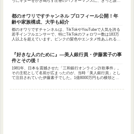
うにギターをかき鳴らす圧巻のパフォーマンスに、きっと誰も
が釘付けになるはず！「この人はいったい何者！？」そんな疑
問を...
都のオワリですチャンネル プロフィール公開！年
齢や家族構成、大学も紹介
都のオワリですチャンネルは、TikTokやYouTubeで人気を誇る
若手インフルエンサーで、特にTikTokのフォロワー数は183万
人以上を超えています。ピンクの髪色やエンタメ性あふれるユ
ニークな投稿でファンを魅了し、「都さんって一体何者？...
『好きな人のために』—美人銀行員・伊藤素子の事
件とその後！
1981年、日本を震撼させた「三和銀行オンライン詐欺事件」。
その主犯として名前が広まったのが、当時「美人銀行員」とし
て注目されていた伊藤素子でした。1億8000万円もの横領とい
う前代未聞の犯罪、そして「好きな人のためにやりました」と
いう動機...