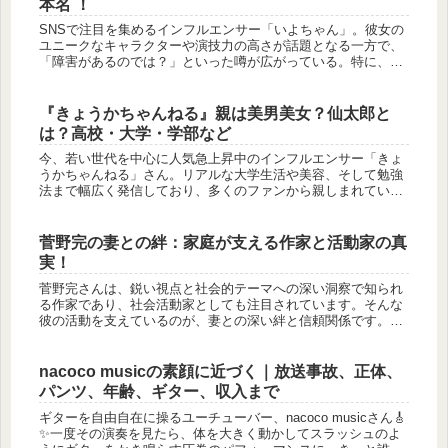
本名 ！
SNSで注目を集めるインフルエンサー「いよちゃん」。彼女の
ユニークなキャラクターや演技力の高さが話題となる一方で、
「障害があるのでは？」といった噂が広がっている。特に、
「吉田いをん」などのキャラクターがリアルすぎるため、視聴
者の間で誤解が生...
『きょうかちゃんねる』親は美男美女？仙太郎と
は？高校・大学・学部など
今、若い世代を中心に人気急上昇中のインフルエンサー「きょ
うかちゃんねる」さん。リアルな大学生活や美容、そして勉強
法まで幅広く発信しており、多くのファンから親しまれていま
すよね😊そんな中、最近「きょうかちゃんねる 親」という検索
ワードが急増し...
菅野完の妻との絆：家庭が支える作家と活動家の真
実！
菅野完さんは、鋭い視点と社会的テーマへの深い洞察で知られ
る作家であり、社会活動家としても注目されています。そんな
彼の活動を支えているのが、妻との深い絆と信頼関係です。本
記事では、菅野完さんの夫婦生活や妻の役割に焦点を当て、彼
の活動や著作に与...
nacoco musicの素顔に近づく｜放送事故、正体、
パンツ、年齢、ギター、収入まで
ギターを自由自在に操るユーチューバー、nacoco musicさん🎸
✨一度その演奏を見たら、体を大きく動かしてスラッシュのよ