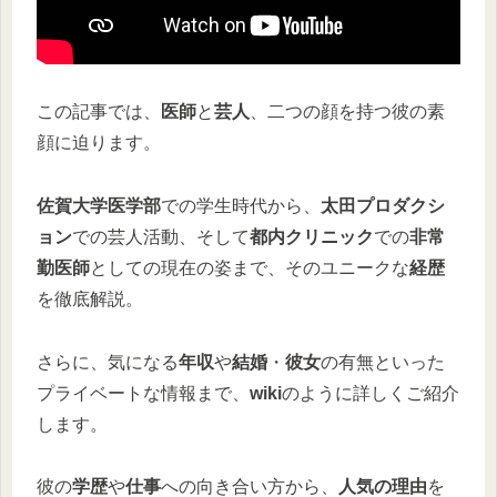
この記事では、
医師
と
芸人
、二つの顔を持つ彼の素
顔に迫ります。
佐賀大学医学部
での学生時代から、
太田プロダクシ
ョン
での芸人活動、そして
都内クリニック
での
非常
勤医師
としての現在の姿まで、そのユニークな
経歴
を徹底解説。
さらに、気になる
年収
や
結婚
・
彼女
の有無といった
プライベートな情報まで、
wiki
のように詳しくご紹介
します。
彼の
学歴
や
仕事
への向き合い方から、
人気の理由
を