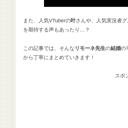
また、人気VTuberの
叶
さんや、人気実況者グ
を期待する声もあったり…？
この記事では、そんな
リモーネ先生
の
結婚
の
から丁寧にまとめていきます！
スポ