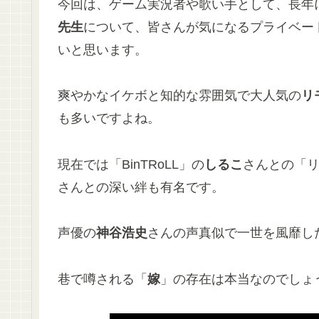
今回は、ゲーム実況者や歌い手として、長年
先生
について、皆さんが気になるプライベー
いと思います。
爽やかなイケボと知的な雰囲気で大人気の
リ
も多いですよね。
現在では「BinTRoLL」の
しるこ
さんとの「
さんとの深い絆も有名です。
声優の
神谷浩史
さんの声真似で一世を風靡し
巷で噂される「
嫁
」の存在は本当なのでしょ