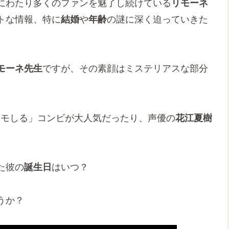
にわたり多くのファンを魅了し続けている
リモーネ
トな情報、特に
結婚
や
年齢
の謎に深く迫っていきた
モーネ先生
ですが、その素顔はミステリアスな部分
リモしる」コンビが大人気だったり、声優の
花江夏樹
た彼の
誕生日
はいつ？
うか？