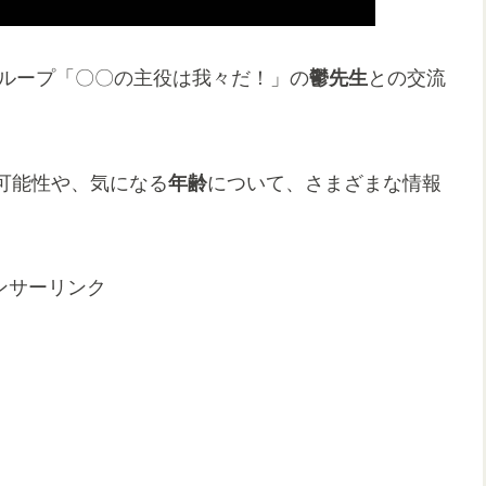
ループ「〇〇の主役は我々だ！」の
鬱先生
との交流
可能性や、気になる
年齢
について、さまざまな情報
ンサーリンク