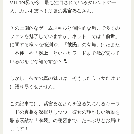
VTuber界で今、最も注目されているタレントの一
人、ぶいすぽっ！所属の
紫宮るな
さん。
その圧倒的なゲームスキルと個性的な魅力で多くの
ファンを魅了していますが、ネット上では「
前世
」
に関する様々な憶測や、「
彼氏
」の有無、はたまた
「
不仲
」や「
炎上
」といったワードまで飛び交って
いるのをご存知ですか？🤔
しかし、彼女の真の魅力は、そうしたウワサだけで
は語り尽くせません。
この記事では、紫宮るなさんを巡る気になるキーワ
ードの真相を深掘りしつつ、彼女の輝かしい活動を
彩る素敵な「
衣装
」の秘密まで、たっぷりとお届け
します！