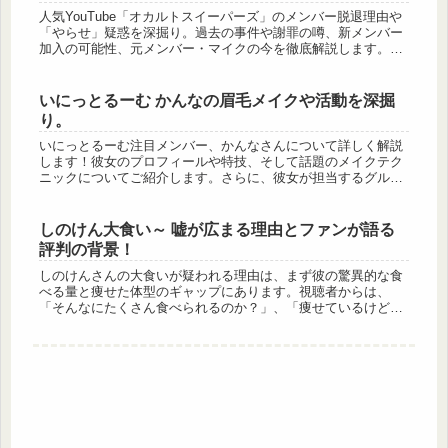
人気YouTube「オカルトスイーパーズ」のメンバー脱退理由や
「やらせ」疑惑を深掘り。過去の事件や謝罪の噂、新メンバー
加入の可能性、元メンバー・マイクの今を徹底解説します。オ
カスイの魅力と謎に迫るファン必見の内容です。
いにっとるーむ かんなの眉毛メイクや活動を深掘
り。
いにっとるーむ注目メンバー、かんなさんについて詳しく解説
します！彼女のプロフィールや特技、そして話題のメイクテク
ニックについてご紹介します。さらに、彼女が担当するグルー
プ内での役割や最近話題の大食いチャレンジに挑戦した様子も
お伝えします。ま...
しのけん大食い～ 嘘が広まる理由とファンが語る
評判の背景！
しのけんさんの大食いが疑われる理由は、まず彼の驚異的な食
べる量と痩せた体型のギャップにあります。視聴者からは、
「そんなにたくさん食べられるのか？」、「痩せているけど本
当に大食いなのか？」という疑問が寄せられています。さら
に、配信される動画が...