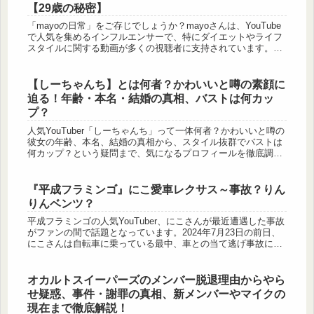
【29歳の秘密】
「mayoの日常」をご存じでしょうか？mayoさんは、YouTube
で人気を集めるインフルエンサーで、特にダイエットやライフ
スタイルに関する動画が多くの視聴者に支持されています。こ
の記事では、mayoさんの年齢や大学、仕事に関する情報を詳
し...
【しーちゃんち】とは何者？かわいいと噂の素顔に
迫る！年齢・本名・結婚の真相、バストは何カッ
プ？
人気YouTuber「しーちゃんち」って一体何者？かわいいと噂の
彼女の年齢、本名、結婚の真相から、スタイル抜群でバストは
何カップ？という疑問まで、気になるプロフィールを徹底調
査！この記事を読めば全てがわかります。
『平成フラミンゴ』にこ愛車レクサス～事故？りん
りんベンツ？
平成フラミンゴの人気YouTuber、にこさんが最近遭遇した事故
がファンの間で話題となっています。2024年7月23日の前日、
にこさんは自転車に乗っている最中、車との当て逃げ事故に巻
き込まれ、相手はその場から逃走しました。この衝撃的な出来
事...
オカルトスイーパーズのメンバー脱退理由からやら
せ疑惑、事件・謝罪の真相、新メンバーやマイクの
現在まで徹底解説！