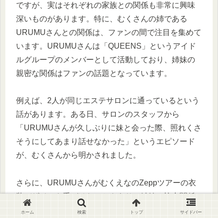
ですが、実はそれぞれの家族との関係も非常に興味
深いものがあります。特に、むくさんの姉である
URUMUさんとの関係は、ファンの間で注目を集めて
います。URUMUさんは「QUEENS」というアイド
ルグループのメンバーとして活動しており、姉妹の
親密な関係はファンの話題となっています。
例えば、2人が同じエステサロンに通っているという
話があります。ある日、サロンのスタッフから
「URUMUさんが久しぶりに妹と会った際、照れくさ
そうにしてあまり話せなかった」というエピソード
が、むくさんから明かされました。
さらに、URUMUさんがむくえなのZeppツアーの衣
装デザインを手がけたこともあり、姉妹の協力関係
がファンに感動を与えています。そうした家族エピ
ホーム
検索
トップ
サイドバー