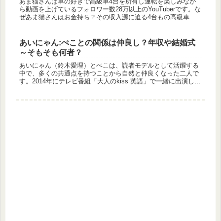
あま猫さんは車の好きで高級車4台を所有し運転を楽しみなが
ら動画を上げているフォロワー数28万以上のYouTuberです。な
ぜあま猫さんはお金持ち？その収入源に迫る4台もの高級車
（総額1億円）を所有しているので、なぜお金持ちなのかと動
画を見る...
あいにゃん:ぺことの関係は仲良し？年収や結婚式
～そもそも何者？
あいにゃん（鈴木愛理）とぺこは、読者モデルとして活躍する
中で、多くの共通点を持つことから自然と仲良くなった二人で
す。2014年にテレビ番組「大人のkiss 英語」で一緒に出演し、
一週間を共に過ごしたことで親しい関係になり、その後もディ
ズニー...