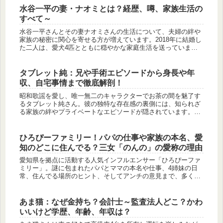
かります。
水谷一平の妻・ナオミとは？経歴、噂、家族生活の
すべて～
水谷一平さんとその妻ナオミさんの生活について、夫婦の絆や
家族の秘密に関心を寄せる方が増えています。2018年に結婚し
た二人は、愛犬4匹とともに穏やかな家庭生活を送っています
が、水谷さんの騒動をきっかけに世間の注目を浴びることとな
りました。本...
タブレット純：兄や手術エピソードから身長や年
収、自宅事情まで徹底解剖！
昭和歌謡を愛し、唯一無二のキャラクターでお茶の間を魅了す
るタブレット純さん。彼の独特な存在感の裏側には、知られざ
る家族の絆やプライベートなエピソードが隠されています。本
記事では、話題となったお兄さんの手術エピソードをはじめ、
意外と知られてい...
ひろぴーファミリー！パパの仕事や家族の本名、愛
知のどこに住んでる？三女「のんの」の愛称の理由
愛知県を拠点に活動する人気インフルエンサー「ひろぴーファ
ミリー」。謎に包まれたパパとママの本名や仕事、4姉妹の日
常、住んでる場所のヒント、そしてアンチの意見まで、多くの
ファンが知りたい情報を詳しくまとめました。
あま猫：なぜ金持ち？会計士～監査法人どこ？かわ
いいけど学歴、年齢、年収は？