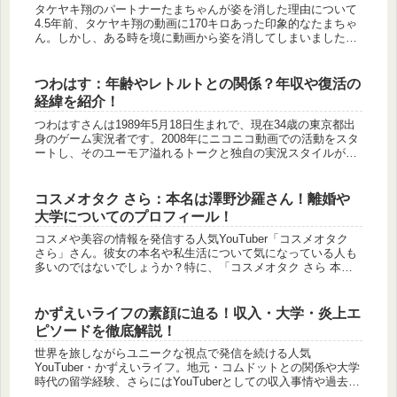
タケヤキ翔のパートナーたまちゃんが姿を消した理由について
4.5年前、タケヤキ翔の動画に170キロあった印象的なたまちゃ
ん。しかし、ある時を境に動画から姿を消してしまいました。
その後、たまちゃんはカップルチャンネルをやったり、
YouTubeに...
つわはす：年齢やレトルトとの関係？年収や復活の
経緯を紹介！
つわはすさんは1989年5月18日生まれで、現在34歳の東京都出
身のゲーム実況者です。2008年にニコニコ動画での活動をスタ
ートし、そのユーモア溢れるトークと独自の実況スタイルが視
聴者から大きな支持を集めました。後にYouTubeにも進出し...
コスメオタク さら：本名は澤野沙羅さん！離婚や
大学についてのプロフィール！
コスメや美容の情報を発信する人気YouTuber「コスメオタク
さら」さん。彼女の本名や私生活について気になっている人も
多いのではないでしょうか？特に、「コスメオタク さら 本名
って芸名なの？」「結婚していたけど離婚したって本当？」と
いった...
かずえいライフの素顔に迫る！収入・大学・炎上エ
ピソードを徹底解説！
世界を旅しながらユニークな視点で発信を続ける人気
YouTuber・かずえいライフ。地元・コムドットとの関係や大学
時代の留学経験、さらにはYouTuberとしての収入事情や過去の
炎上エピソードまで、その知られざる一面に迫ります。彼の魅