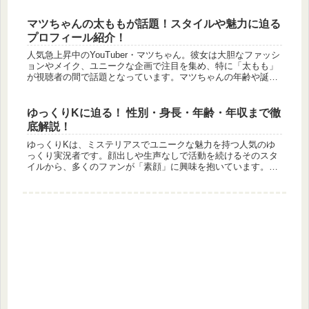
力と成功...
マツちゃんの太ももが話題！スタイルや魅力に迫る
プロフィール紹介！
人気急上昇中のYouTuber・マツちゃん。彼女は大胆なファッシ
ョンやメイク、ユニークな企画で注目を集め、特に「太もも」
が視聴者の間で話題となっています。マツちゃんの年齢や誕生
日、本名の由来、さらには接客態度が話題のアルバイトエピソ
ードまで...
ゆっくりKに迫る！ 性別・身長・年齢・年収まで徹
底解説！
ゆっくりKは、ミステリアスでユニークな魅力を持つ人気のゆ
っくり実況者です。顔出しや生声なしで活動を続けるそのスタ
イルから、多くのファンが「素顔」に興味を抱いています。こ
の記事では、視聴者の間で話題となっている性別・身長・年
齢・年収など、ゆっ...