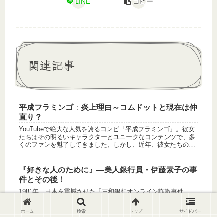
LINE
コピー
関連記事
平成フラミンゴ：炎上理由～コムドットと現在は仲
直り？
YouTubeで絶大な人気を誇るコンビ「平成フラミンゴ」。彼女
たちはその明るいキャラクターとユニークなコンテンツで、多
くのファンを魅了してきました。しかし、近年、彼女たちの言
動が原因で度々炎上騒動が起こっていることも事実です。特に
沖縄での朝...
『好きな人のために』—美人銀行員・伊藤素子の事
件とその後！
1981年、日本を震撼させた「三和銀行オンライン詐欺事件」。
その主犯として名前が広まったのが、当時「美人銀行員」とし
て注目されていた伊藤素子でした。1億8000万円もの横領とい
ホーム
検索
トップ
サイドバー
う前代未聞の犯罪、そして「好きな人のためにやりました」と