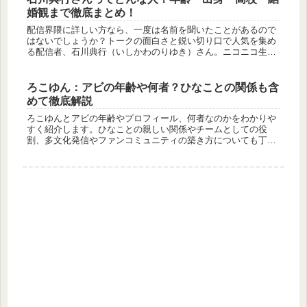
婚観まで徹底まとめ！
配信界隈に詳しい方なら、一度は名前を聞いたことがあるので
はないでしょうか？トークの面白さと鋭い切り口で人気を集め
る配信者、石川典行（いしかわのりゆき）さん。ニコニコ生放
送やツイキャスなど、インターネット配信の黎明期から活躍さ
れており、現在は...
ろこゆん：アビの年齢や何者？ひなことの関係も含
めて徹底解説
ろこゆんとアビの年齢やプロフィール、何者なのかをわかりや
すく紹介します。ひなことの親しい関係やチームとしての役
割、多文化発信やファンコミュニティの築き方についても丁寧
に解説する記事です。