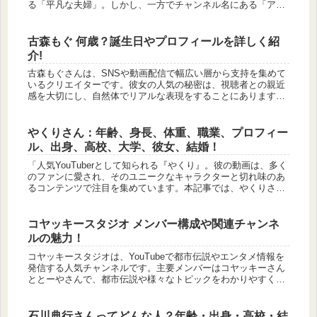
る「平凡な夫婦」。しかし、一方でチャンネル名にある「アン
チ」という単語がつくこともあり、一部の視聴者からは批判の
声も聞かれ...
古森もぐ 何歳？誕生日やプロフィールを詳しく紹
介!
古森もぐさんは、SNSや動画配信で幅広い層から支持を集めて
いるクリエイターです。彼女の人気の秘密は、視聴者との親近
感を大切にし、自然体でリアルな表現をすることにあります。
そんな彼女の魅力に惹かれるファンが増え、彼女の年齢や外見
について知りた...
やくりさん：年齢、身長、体重、職業、プロフィー
ル、出身、高校、大学、彼女、結婚！
「人気YouTuberとして知られる『やくり』。彼の動画は、多く
のファンに愛され、そのユニークなキャラクターと切れ味のあ
るコンテンツで注目を集めています。本記事では、やくりさん
の年齢、身長、体重といった基本的なプロフィールから、彼の
職業や出...
コヤッキースタジオ メンバー構成や関連チャンネ
ルの魅力！
コヤッキースタジオは、YouTubeで都市伝説やエンタメ情報を
発信する人気チャンネルです。主要メンバーはコヤッキーさん
ととーやさんで、都市伝説や様々なトピックをわかりやすく解
説し、幅広いジャンルの話題を取り上げています。また、関連
チャンネル...
石川典行さんってどんな人？年齢・出身・高校・結