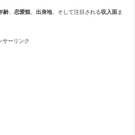
年齢
、
恋愛観
、
出身地
、そして注目される
収入面
ま
ンサーリンク