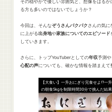
その穏やかで優しい雰囲気と、想像をはるか
る方も多いのではないでしょうか？
今回は、そんな
ぞうさんパクパク
さんの気に
に上がる
出身地
や
家族についてのエピソード
していきます。
さらに、トップYouTuberとしての
年収
予測や
心配の声
についても、確かな情報を踏まえて
【大食い】一升おにぎり完食せよ⁉️一
の朝食5kgを制限時間30分で挑んだ