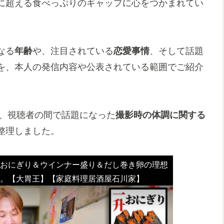
に超える食べっぷりのギャップに心をつかまれてい
なる
年齢
や、注目されている
恋愛事情
、そして話題
を、本人の発信内容や公表されている範囲でご紹介
、視聴者の間で話題になった
撮影時の体調に関する
整理しました。
升おにぎり＆ウインナー盛り＆だし巻き卵の理想
結果。【大胃王】【家庭料理居酒屋石川家】